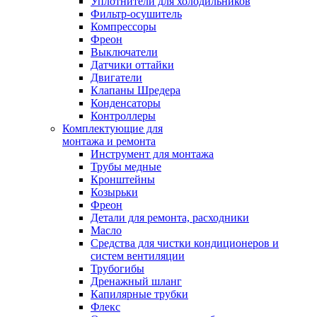
Уплотнители для холодильников
Фильтр-осушитель
Компрессоры
Фреон
Выключатели
Датчики оттайки
Двигатели
Клапаны Шредера
Конденсаторы
Контроллеры
Комплектующие для
монтажа и ремонта
Инструмент для монтажа
Трубы медные
Кронштейны
Козырьки
Фреон
Детали для ремонта, расходники
Масло
Средства для чистки кондиционеров и
систем вентиляции
Трубогибы
Дренажный шланг
Капилярные трубки
Флекс