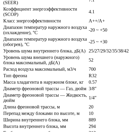
(SEER)
Коэффициент энергоэффективности
4.1
(SCOP)
Класс энергоэффективности
A++/A+
Диапазон температур наружного воздуха
-20 ~ +50
(охлаждение), °С
Диапазон температур наружного воздуха
-25 ~ +30
(обогрев), °С
Уровень шума внутреннего блока, дБ(А)
25/27/29/32/35/38/42
Уровень шума внешнего (наружного)
52
блока максимальный, дБ(А)
Расход воздуха максимальный, м3/ч
700
Тип фреона
R32
Масса хладагента в наружном блоке, кг
0.57
Диаметр фреоновой трассы — Газ, дюйм
3/8″
Диаметр фреоновой трассы — Жидкость,
1/4″
дюйм
Длина фреоновой трассы, м
20
Перепад между блоками по высоте, м
10
Ширина внутреннего блока, мм
889
Высота внутреннего блока, мм
294