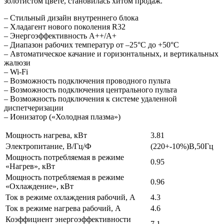
золотистом цвете, становилась хитом продаж.
– Стильный дизайн внутреннего блока
– Хладагент нового поколения R32
– Энергоэффективность А++/А+
– Диапазон рабочих температур от –25°С до +50°С
– Автоматическое качание и горизонтальных, и вертикальных
жалюзи
– Wi-Fi
– Возможность подключения проводного пульта
– Возможность подключения центрального пульта
– Возможность подключения к системе удаленной
диспетчеризации
– Ионизатор («Холодная плазма»)
Мощность нагрева, кВт
3.81
Электропитание, В/Гц/Ф
(220+-10%)В,50Гц
Мощность потребляемая в режиме
0.95
«Нагрев», кВт
Мощность потребляемая в режиме
0.96
«Охлаждение», кВт
Ток в режиме охлаждения рабочий, А
4.3
Ток в режиме нагрева рабочий, А
4.6
Коэффициент энергоэффективности
7.1