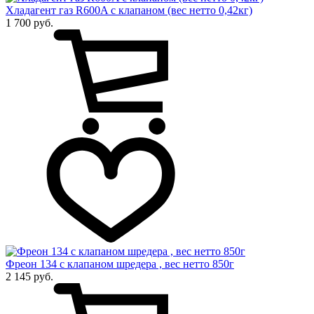
Хладагент газ R600A с клапаном (вес нетто 0,42кг)
1 700 руб.
Фреон 134 с клапаном шредера , вес нетто 850г
2 145 руб.