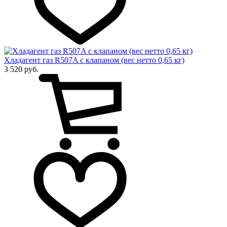
Хладагент газ R507A с клапаном (вес нетто 0,65 кг)
3 520 руб.