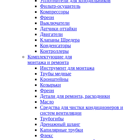
Уплотнители для холодильников
Фильтр-осушитель
Компрессоры
Фреон
Выключатели
Датчики оттайки
Двигатели
Клапаны Шредера
Конденсаторы
Контроллеры
Комплектующие для
монтажа и ремонта
Инструмент для монтажа
Трубы медные
Кронштейны
Козырьки
Фреон
Детали для ремонта, расходники
Масло
Средства для чистки кондиционеров и
систем вентиляции
Трубогибы
Дренажный шланг
Капилярные трубки
Флекс