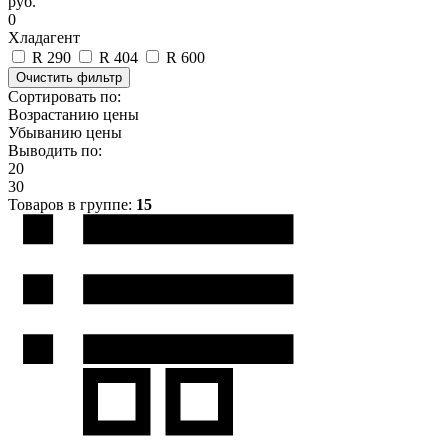
руб.
0
Хладагент
R 290
R 404
R 600
Сортировать по:
Возрастанию цены
Убыванию цены
Выводить по:
20
30
Товаров в группе:
15