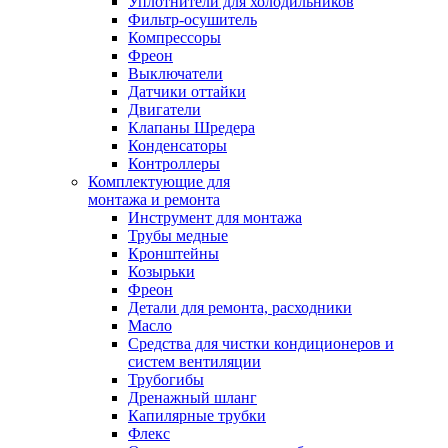
Уплотнители для холодильников
Фильтр-осушитель
Компрессоры
Фреон
Выключатели
Датчики оттайки
Двигатели
Клапаны Шредера
Конденсаторы
Контроллеры
Комплектующие для
монтажа и ремонта
Инструмент для монтажа
Трубы медные
Кронштейны
Козырьки
Фреон
Детали для ремонта, расходники
Масло
Средства для чистки кондиционеров и
систем вентиляции
Трубогибы
Дренажный шланг
Капилярные трубки
Флекс