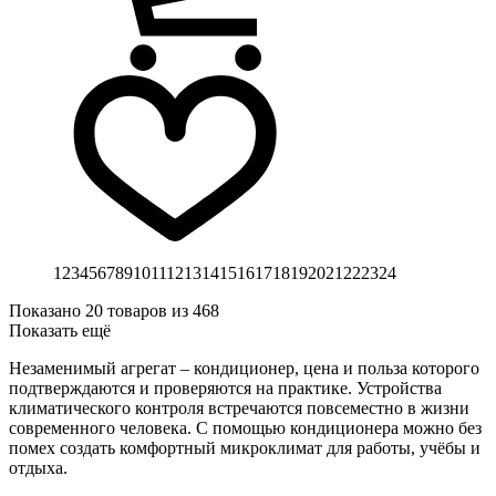
1
2
3
4
5
6
7
8
9
10
11
12
13
14
15
16
17
18
19
20
21
22
23
24
Показано
20 товаров
из 468
Показать ещё
Незаменимый агрегат – кондиционер, цена и польза которого
подтверждаются и проверяются на практике. Устройства
климатического контроля встречаются повсеместно в жизни
современного человека. С помощью кондиционера можно без
помех создать комфортный микроклимат для работы, учёбы и
отдыха.