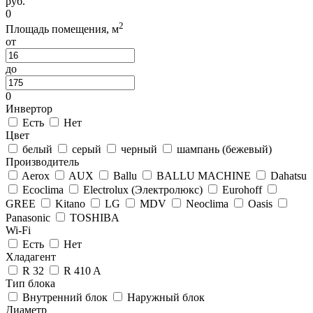
руб.
0
2
Площадь помещения, м
от
до
0
Инвертор
Есть
Нет
Цвет
белый
серый
черный
шампань (бежевый)
Производитель
Aerox
AUX
Ballu
BALLU MACHINE
Dahatsu
Ecoclima
Electrolux (Электролюкс)
Eurohoff
GREE
Kitano
LG
MDV
Neoclima
Оasis
Panasonic
TOSHIBA
Wi-Fi
Есть
Нет
Хладагент
R 32
R 410 A
Тип блока
Внутренний блок
Наружный блок
Диаметр