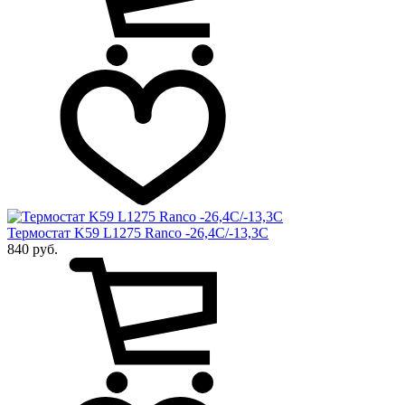
Термостат K59 L1275 Ranco -26,4С/-13,3С
840 руб.