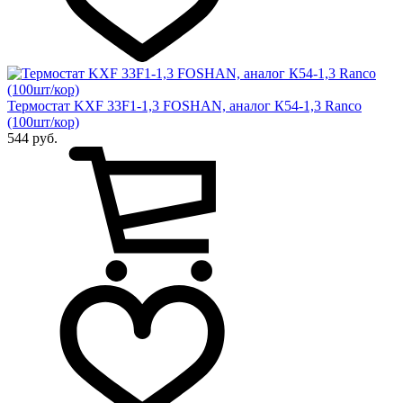
Термостат KXF 33F1-1,3 FOSHAN, аналог К54-1,3 Ranco
(100шт/кор)
544 руб.