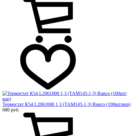
Термостат К54 L2061000 1,3 (ТАМ145-1,3) Ranco (100шт/кор)
680 руб.