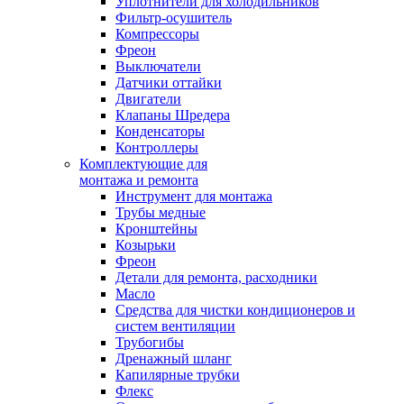
Уплотнители для холодильников
Фильтр-осушитель
Компрессоры
Фреон
Выключатели
Датчики оттайки
Двигатели
Клапаны Шредера
Конденсаторы
Контроллеры
Комплектующие для
монтажа и ремонта
Инструмент для монтажа
Трубы медные
Кронштейны
Козырьки
Фреон
Детали для ремонта, расходники
Масло
Средства для чистки кондиционеров и
систем вентиляции
Трубогибы
Дренажный шланг
Капилярные трубки
Флекс