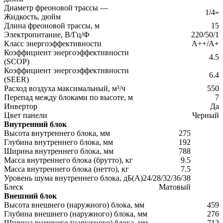
Диаметр фреоновой трассы —
1/4»
Жидкость, дюйм
Длина фреоновой трассы, м
15
Электропитание, В/Гц/Ф
220/50/1
Класс энергоэффективности
A++/A+
Коэффициент энергоэффективности
4.5
(SCOP)
Коэффициент энергоэффективности
6.4
(SEER)
Расход воздуха максимальный, м³/ч
550
Перепад между блоками по высоте, м
7
Инвертор
Да
Цвет панели
Черный
Внутренний блок
Высота внутреннего блока, мм
275
Глубина внутреннего блока, мм
192
Ширина внутреннего блока, мм
788
Масса внутреннего блока (брутто), кг
9.5
Масса внутреннего блока (нетто), кг
7.5
Уровень шума внутреннего блока, дБ(А)
24/28/32/36/38
Блеск
Матовый
Внешний блок
Высота внешнего (наружного) блока, мм
459
Глубина внешнего (наружного) блока, мм
276
Ширина внешнего (наружного) блока, мм
712