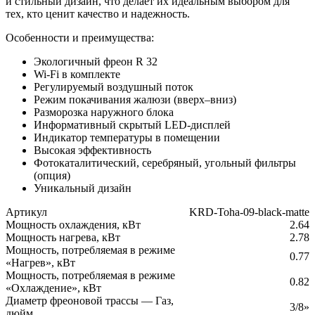
и стильный дизайн, что делает их идеальным выбором для
тех, кто ценит качество и надежность.
Особенности и преимущества:
Экологичный фреон R 32
Wi-Fi в комплекте
Регулируемый воздушный поток
Режим покачивания жалюзи (вверх–вниз)
Разморозка наружного блока
Информативный скрытый LED-дисплей
Индикатор температуры в помещении
Высокая эффективность
Фотокаталитический, серебряный, угольный фильтры
(опция)
Уникальный дизайн
Артикул
KRD-Toha-09-black-matte
Мощность охлаждения, кВт
2.64
Мощность нагрева, кВт
2.78
Мощность, потребляемая в режиме
0.77
«Нагрев», кВт
Мощность, потребляемая в режиме
0.82
«Охлаждение», кВт
Диаметр фреоновой трассы — Газ,
3/8»
дюйм