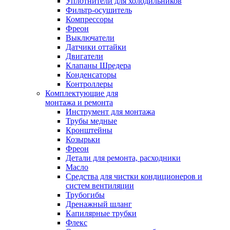
Уплотнители для холодильников
Фильтр-осушитель
Компрессоры
Фреон
Выключатели
Датчики оттайки
Двигатели
Клапаны Шредера
Конденсаторы
Контроллеры
Комплектующие для
монтажа и ремонта
Инструмент для монтажа
Трубы медные
Кронштейны
Козырьки
Фреон
Детали для ремонта, расходники
Масло
Средства для чистки кондиционеров и
систем вентиляции
Трубогибы
Дренажный шланг
Капилярные трубки
Флекс