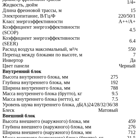
1/4»
Жидкость, дюйм
Длина фреоновой трассы, м
15
Электропитание, В/Гц/Ф
220/50/1
Класс энергоэффективности
A++/A+
Коэффициент энергоэффективности
4.5
(SCOP)
Коэффициент энергоэффективности
6.4
(SEER)
Расход воздуха максимальный, м³/ч
550
Перепад между блоками по высоте, м
7
Инвертор
Да
Цвет панели
Черный
Внутренний блок
Высота внутреннего блока, мм
275
Глубина внутреннего блока, мм
192
Ширина внутреннего блока, мм
788
Масса внутреннего блока (брутто), кг
9.5
Масса внутреннего блока (нетто), кг
7.5
Уровень шума внутреннего блока, дБ(А)
24/28/32/36/38
Блеск
Матовый
Внешний блок
Высота внешнего (наружного) блока, мм
459
Глубина внешнего (наружного) блока, мм
276
Ширина внешнего (наружного) блока, мм
712
Масса внешнего (наружного) блока (брутто), кг
21.5