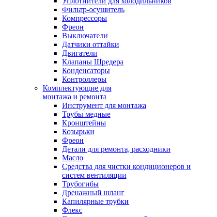
Уплотнители для холодильников
Фильтр-осушитель
Компрессоры
Фреон
Выключатели
Датчики оттайки
Двигатели
Клапаны Шредера
Конденсаторы
Контроллеры
Комплектующие для
монтажа и ремонта
Инструмент для монтажа
Трубы медные
Кронштейны
Козырьки
Фреон
Детали для ремонта, расходники
Масло
Средства для чистки кондиционеров и
систем вентиляции
Трубогибы
Дренажный шланг
Капилярные трубки
Флекс