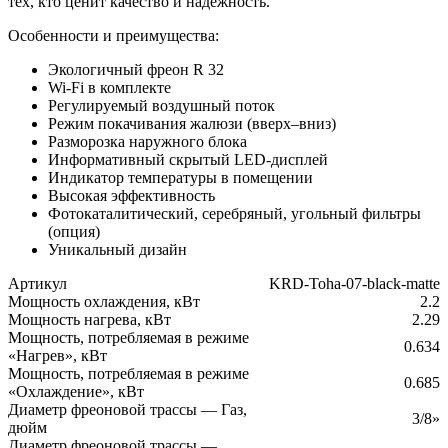
тех, кто ценит качество и надежность.
Особенности и преимущества:
Экологичный фреон R 32
Wi-Fi в комплекте
Регулируемый воздушный поток
Режим покачивания жалюзи (вверх–вниз)
Разморозка наружного блока
Информативный скрытый LED-дисплей
Индикатор температуры в помещении
Высокая эффективность
Фотокаталитический, серебряный, угольный фильтры
(опция)
Уникальный дизайн
Артикул
KRD-Toha-07-black-matte
Мощность охлаждения, кВт
2.2
Мощность нагрева, кВт
2.29
Мощность, потребляемая в режиме
0.634
«Нагрев», кВт
Мощность, потребляемая в режиме
0.685
«Охлаждение», кВт
Диаметр фреоновой трассы — Газ,
3/8»
дюйм
Диаметр фреоновой трассы —