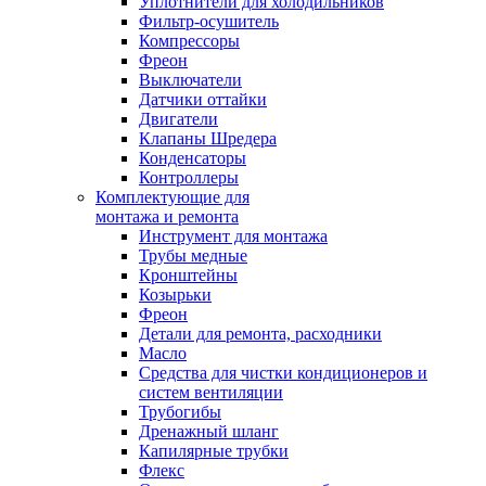
Уплотнители для холодильников
Фильтр-осушитель
Компрессоры
Фреон
Выключатели
Датчики оттайки
Двигатели
Клапаны Шредера
Конденсаторы
Контроллеры
Комплектующие для
монтажа и ремонта
Инструмент для монтажа
Трубы медные
Кронштейны
Козырьки
Фреон
Детали для ремонта, расходники
Масло
Средства для чистки кондиционеров и
систем вентиляции
Трубогибы
Дренажный шланг
Капилярные трубки
Флекс