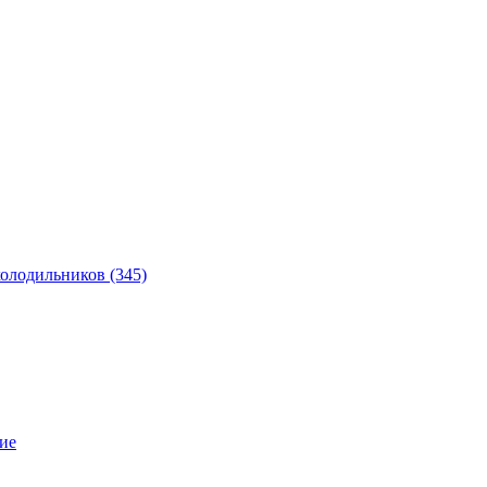
 холодильников
(345)
ие