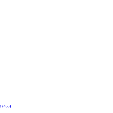
ы
(468)