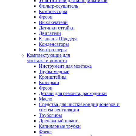
Уплотнители для холодильников
Фильтр-осушитель
Компрессоры
Фреон
Выключатели
Датчики оттайки
Двигатели
Клапаны Шредера
Конденсаторы
Контроллеры
Комплектующие для
монтажа и ремонта
Инструмент для монтажа
Трубы медные
Кронштейны
Козырьки
Фреон
Детали для ремонта, расходники
Масло
Средства для чистки кондиционеров и
систем вентиляции
Трубогибы
Дренажный шланг
Капилярные трубки
Флекс