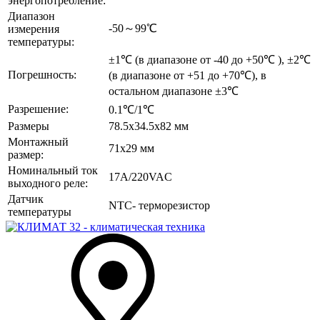
энергопотребление:
Диапазон
-50～99℃
измерения
температуры:
±1℃ (в диапазоне от -40 до +50℃ ), ±2℃
Погрешность:
(в диапазоне от +51 до +70℃), в
остальном диапазоне ±3℃
Разрешение:
0.1℃/1℃
Размеры
78.5х34.5х82 мм
Монтажный
71х29 мм
размер:
Номинальный ток
17A/220VAC
выходного реле:
Датчик
NTC- терморезистор
температуры