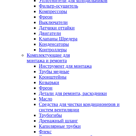
Уплотнители для холодильников
Фильтр-осушитель
Компрессоры
Фреон
Выключатели
Датчики оттайки
Двигатели
Клапаны Шредера
Конденсаторы
Контроллеры
Комплектующие для
монтажа и ремонта
Инструмент для монтажа
Трубы медные
Кронштейны
Козырьки
Фреон
Детали для ремонта, расходники
Масло
Средства для чистки кондиционеров и
систем вентиляции
Трубогибы
Дренажный шланг
Капилярные трубки
Флекс