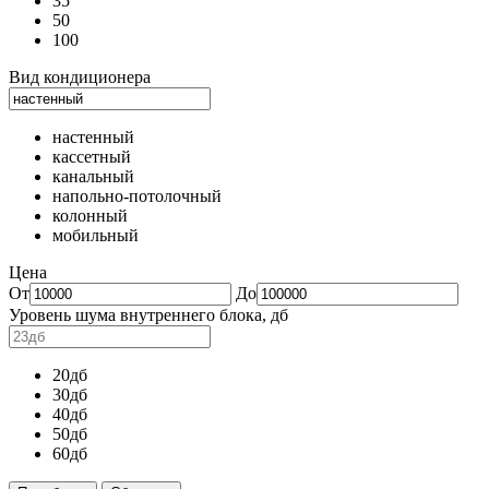
35
50
100
Вид кондиционера
настенный
кассетный
канальный
напольно-потолочный
колонный
мобильный
Цена
От
До
Уровень шума внутреннего блока, дб
20дб
30дб
40дб
50дб
60дб