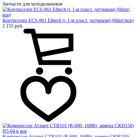
Запчасти для холодильников
Контроллер ECS-961 Elitech (с 1-м пласт. датчиком) (60шт/кор)
2 155 руб.
Компрессор Атлант СТВ101 (R-600, 168Вт, замена СКН150)