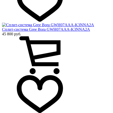
Сплит-система Gree Bora GWH07AAA-K3NNA2A
45 800 руб.