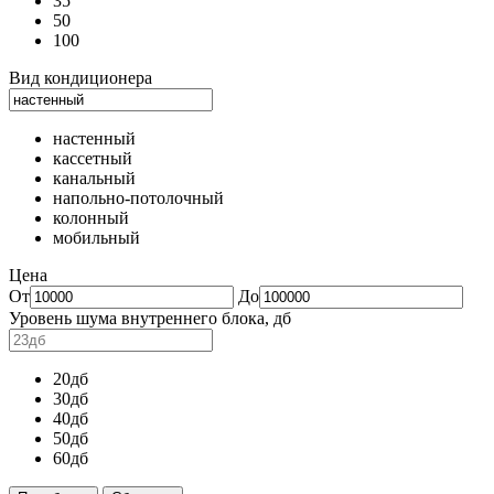
35
50
100
Вид кондиционера
настенный
кассетный
канальный
напольно-потолочный
колонный
мобильный
Цена
От
До
Уровень шума внутреннего блока, дб
20дб
30дб
40дб
50дб
60дб