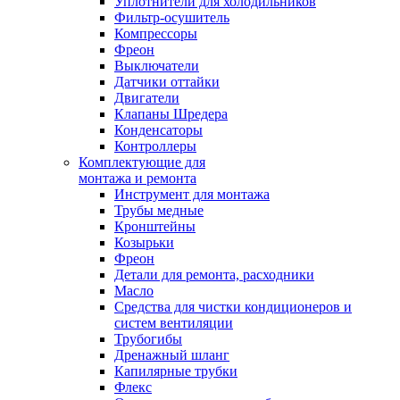
Уплотнители для холодильников
Фильтр-осушитель
Компрессоры
Фреон
Выключатели
Датчики оттайки
Двигатели
Клапаны Шредера
Конденсаторы
Контроллеры
Комплектующие для
монтажа и ремонта
Инструмент для монтажа
Трубы медные
Кронштейны
Козырьки
Фреон
Детали для ремонта, расходники
Масло
Средства для чистки кондиционеров и
систем вентиляции
Трубогибы
Дренажный шланг
Капилярные трубки
Флекс