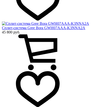
Сплит-система Gree Bora GWH07AAA-K3NNA2A
45 800 руб.