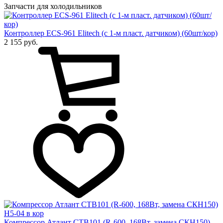
Запчасти для холодильников
Контроллер ECS-961 Elitech (с 1-м пласт. датчиком) (60шт/кор)
2 155 руб.
Компрессор Атлант СТВ101 (R-600, 168Вт, замена СКН150)