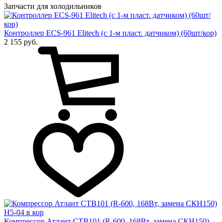
Запчасти для холодильников
Контроллер ECS-961 Elitech (с 1-м пласт. датчиком) (60шт/кор)
2 155 руб.
Компрессор Атлант СТВ101 (R-600, 168Вт, замена СКН150)