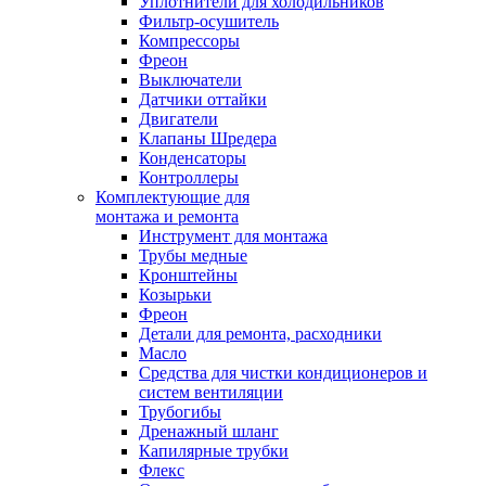
Уплотнители для холодильников
Фильтр-осушитель
Компрессоры
Фреон
Выключатели
Датчики оттайки
Двигатели
Клапаны Шредера
Конденсаторы
Контроллеры
Комплектующие для
монтажа и ремонта
Инструмент для монтажа
Трубы медные
Кронштейны
Козырьки
Фреон
Детали для ремонта, расходники
Масло
Средства для чистки кондиционеров и
систем вентиляции
Трубогибы
Дренажный шланг
Капилярные трубки
Флекс