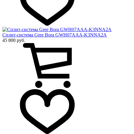
Сплит-система Gree Bora GWH07AAA-K3NNA2A
45 800 руб.