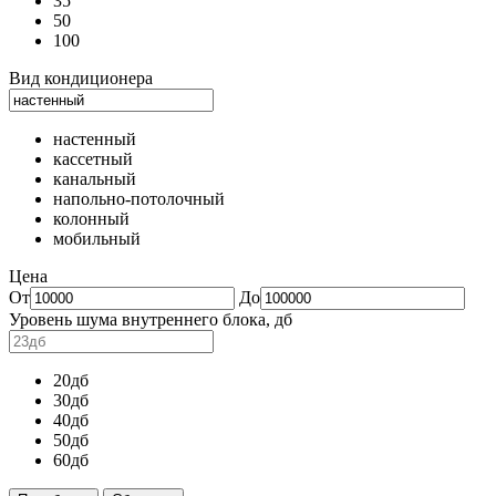
35
50
100
Вид кондиционера
настенный
кассетный
канальный
напольно-потолочный
колонный
мобильный
Цена
От
До
Уровень шума внутреннего блока, дб
20дб
30дб
40дб
50дб
60дб