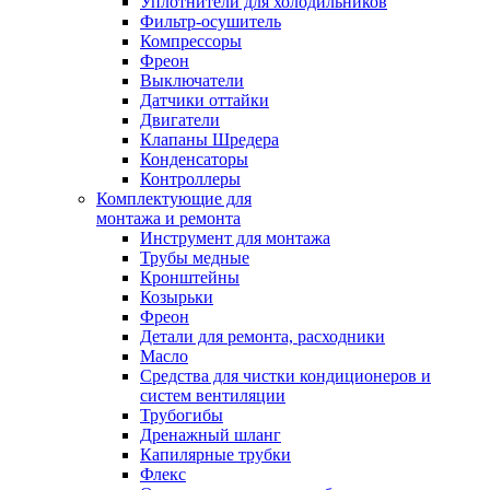
Уплотнители для холодильников
Фильтр-осушитель
Компрессоры
Фреон
Выключатели
Датчики оттайки
Двигатели
Клапаны Шредера
Конденсаторы
Контроллеры
Комплектующие для
монтажа и ремонта
Инструмент для монтажа
Трубы медные
Кронштейны
Козырьки
Фреон
Детали для ремонта, расходники
Масло
Средства для чистки кондиционеров и
систем вентиляции
Трубогибы
Дренажный шланг
Капилярные трубки
Флекс