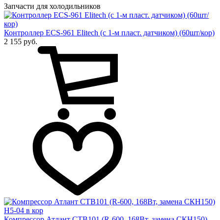
Запчасти для холодильников
Контроллер ECS-961 Elitech (с 1-м пласт. датчиком) (60шт/кор)
2 155 руб.
Компрессор Атлант СТВ101 (R-600, 168Вт, замена СКН150)