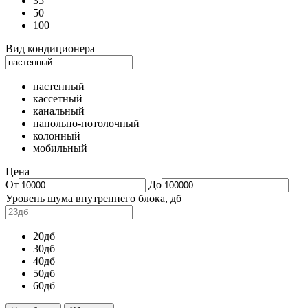
35
50
100
Вид кондиционера
настенный
кассетный
канальный
напольно-потолочный
колонный
мобильный
Цена
От
До
Уровень шума внутреннего блока, дб
20дб
30дб
40дб
50дб
60дб