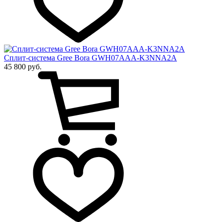
Сплит-система Gree Bora GWH07AAA-K3NNA2A
45 800 руб.