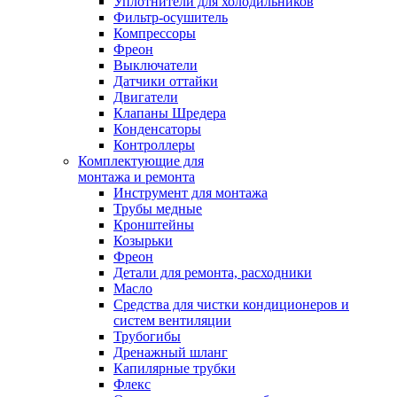
Уплотнители для холодильников
Фильтр-осушитель
Компрессоры
Фреон
Выключатели
Датчики оттайки
Двигатели
Клапаны Шредера
Конденсаторы
Контроллеры
Комплектующие для
монтажа и ремонта
Инструмент для монтажа
Трубы медные
Кронштейны
Козырьки
Фреон
Детали для ремонта, расходники
Масло
Средства для чистки кондиционеров и
систем вентиляции
Трубогибы
Дренажный шланг
Капилярные трубки
Флекс