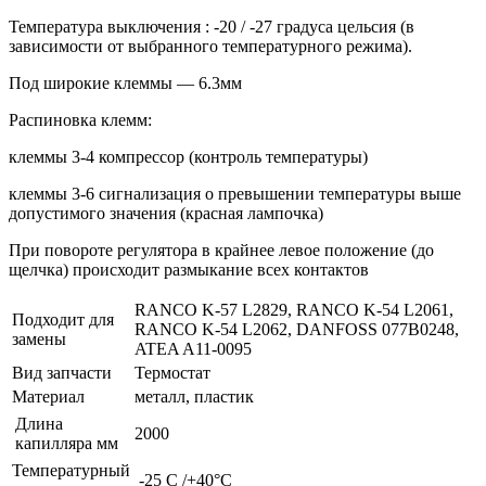
Температура выключения : -20 / -27 градуса цельсия (в
зависимости от выбранного температурного режима).
Под широкие клеммы — 6.3мм
Распиновка клемм:
клеммы 3-4 компрессор (контроль температуры)
клеммы 3-6 сигнализация о превышении температуры выше
допустимого значения (красная лампочка)
При повороте регулятора в крайнее левое положение (до
щелчка) происходит размыкание всех контактов
RANCO K-57 L2829, RANCO K-54 L2061,
Подходит для
RANCO K-54 L2062, DANFOSS 077B0248,
замены
ATEA A11-0095
Вид запчасти
Термостат
Материал
металл, пластик
Длина
2000
капилляра мм
Температурный
-25 С /+40°C