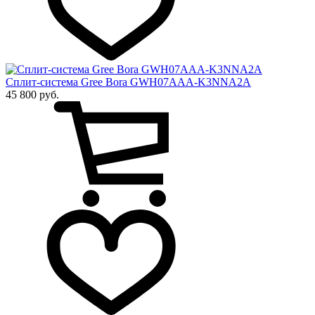
Сплит-система Gree Bora GWH07AAA-K3NNA2A
45 800 руб.