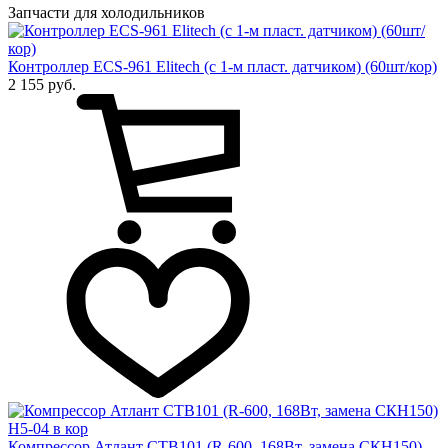
Запчасти для холодильников
Контроллер ECS-961 Elitech (с 1-м пласт. датчиком) (60шт/кор)
2 155 руб.
Компрессор Атлант СТВ101 (R-600, 168Вт, замена СКН150)