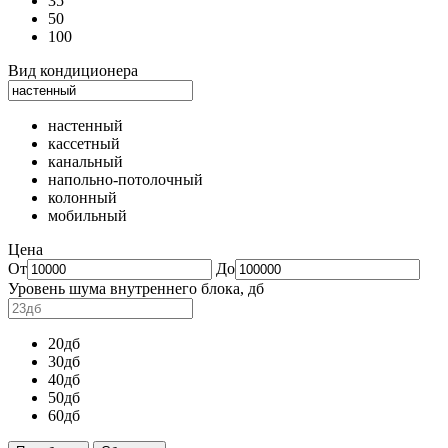
35
50
100
Вид кондиционера
настенный
кассетный
канальный
напольно-потолочный
колонный
мобильный
Цена
От
До
Уровень шума внутреннего блока, дб
20дб
30дб
40дб
50дб
60дб