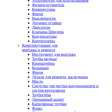
Уплотнители для холодильников
Фильтр-осушитель
Компрессоры
Фреон
Выключатели
Датчики оттайки
Двигатели
Клапаны Шредера
Конденсаторы
Контроллеры
Комплектующие для
монтажа и ремонта
Инструмент для монтажа
Трубы медные
Кронштейны
Козырьки
Фреон
Детали для ремонта, расходники
Масло
Средства для чистки кондиционеров и
систем вентиляции
Трубогибы
Дренажный шланг
Капилярные трубки
Флекс