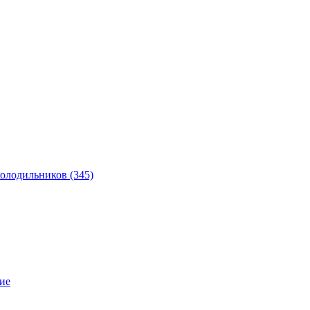
 холодильников
(345)
ие