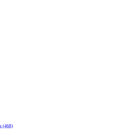
ы
(468)