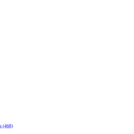
ы
(468)