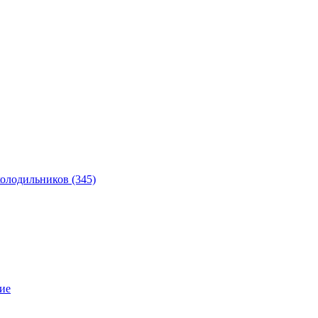
 холодильников
(345)
ие