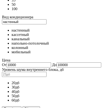
35
50
100
Вид кондиционера
настенный
кассетный
канальный
напольно-потолочный
колонный
мобильный
Цена
От
До
Уровень шума внутреннего блока, дб
20дб
30дб
40дб
50дб
60дб