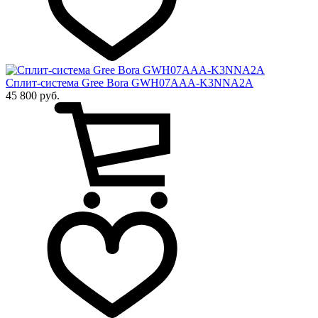
Сплит-система Gree Bora GWH07AAA-K3NNA2A
45 800 руб.