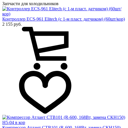
Запчасти для холодильников
Контроллер ECS-961 Elitech (с 1-м пласт. датчиком) (60шт/кор)
2 155 руб.
Компрессор Атлант СТВ101 (R-600, 168Вт, замена СКН150)