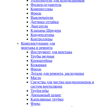
Уплотнители для холодильников
Фильтр-осушитель
Компрессоры
Фреон
Выключатели
Датчики оттайки
Двигатели
Клапаны Шредера
Конденсаторы
Контроллеры
Комплектующие для
монтажа и ремонта
Инструмент для монтажа
Трубы медные
Кронштейны
Козырьки
Фреон
Детали для ремонта, расходники
Масло
Средства для чистки кондиционеров и
систем вентиляции
Трубогибы
Дренажный шланг
Капилярные трубки
Флекс