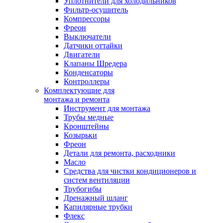
Уплотнители для холодильников
Фильтр-осушитель
Компрессоры
Фреон
Выключатели
Датчики оттайки
Двигатели
Клапаны Шредера
Конденсаторы
Контроллеры
Комплектующие для
монтажа и ремонта
Инструмент для монтажа
Трубы медные
Кронштейны
Козырьки
Фреон
Детали для ремонта, расходники
Масло
Средства для чистки кондиционеров и
систем вентиляции
Трубогибы
Дренажный шланг
Капилярные трубки
Флекс