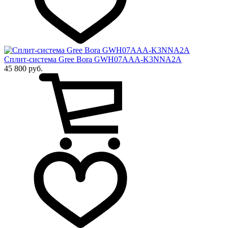
Сплит-система Gree Bora GWH07AAA-K3NNA2A
45 800 руб.