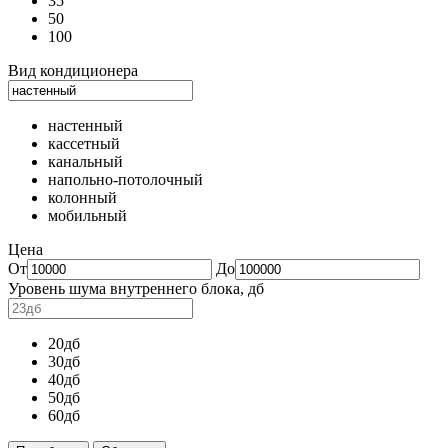
35
50
100
Вид кондиционера
настенный
кассетный
канальный
напольно-потолочный
колонный
мобильный
Цена
От
До
Уровень шума внутреннего блока, дб
20дб
30дб
40дб
50дб
60дб