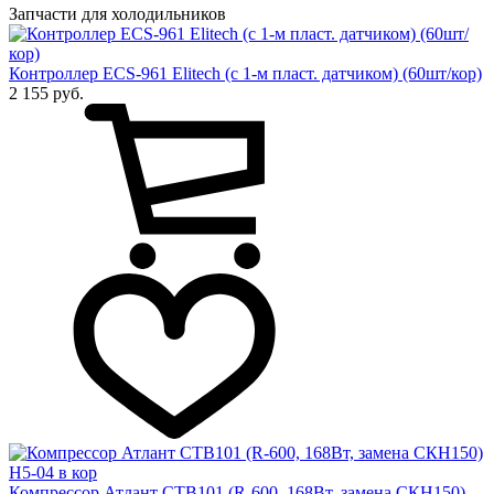
Запчасти для холодильников
Контроллер ECS-961 Elitech (с 1-м пласт. датчиком) (60шт/кор)
2 155 руб.
Компрессор Атлант СТВ101 (R-600, 168Вт, замена СКН150)