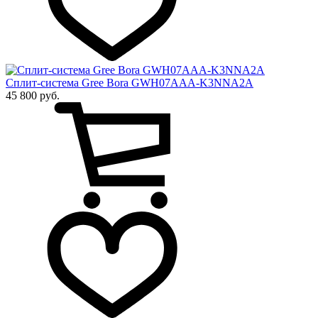
Сплит-система Gree Bora GWH07AAA-K3NNA2A
45 800 руб.