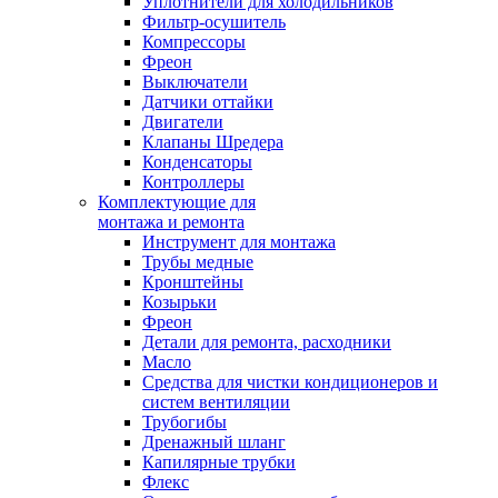
Уплотнители для холодильников
Фильтр-осушитель
Компрессоры
Фреон
Выключатели
Датчики оттайки
Двигатели
Клапаны Шредера
Конденсаторы
Контроллеры
Комплектующие для
монтажа и ремонта
Инструмент для монтажа
Трубы медные
Кронштейны
Козырьки
Фреон
Детали для ремонта, расходники
Масло
Средства для чистки кондиционеров и
систем вентиляции
Трубогибы
Дренажный шланг
Капилярные трубки
Флекс