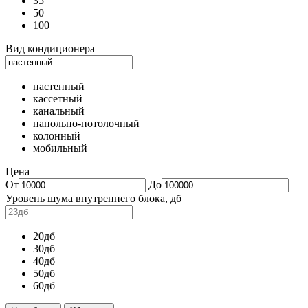
35
50
100
Вид кондиционера
настенный
кассетный
канальный
напольно-потолочный
колонный
мобильный
Цена
От
До
Уровень шума внутреннего блока, дб
20дб
30дб
40дб
50дб
60дб