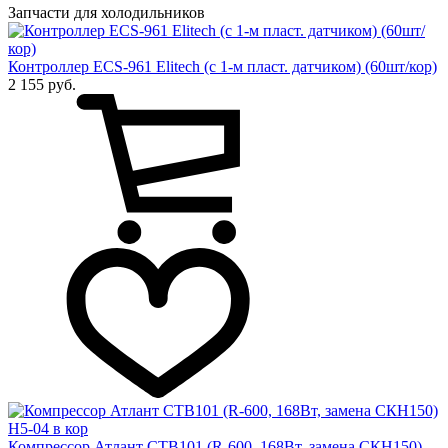
Запчасти для холодильников
Контроллер ECS-961 Elitech (с 1-м пласт. датчиком) (60шт/кор)
2 155 руб.
Компрессор Атлант СТВ101 (R-600, 168Вт, замена СКН150)