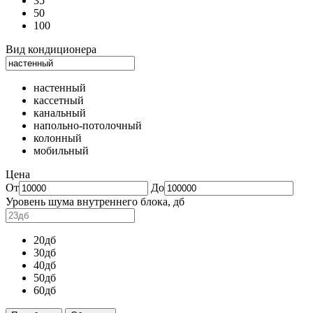
35
50
100
Вид кондиционера
настенный
кассетный
канальный
напольно-потолочный
колонный
мобильный
Цена
От
До
Уровень шума внутреннего блока, дб
20дб
30дб
40дб
50дб
60дб