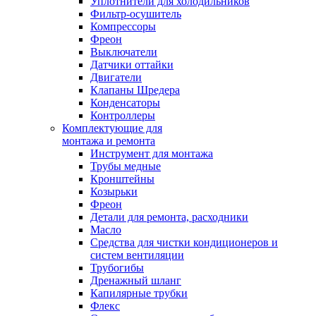
Уплотнители для холодильников
Фильтр-осушитель
Компрессоры
Фреон
Выключатели
Датчики оттайки
Двигатели
Клапаны Шредера
Конденсаторы
Контроллеры
Комплектующие для
монтажа и ремонта
Инструмент для монтажа
Трубы медные
Кронштейны
Козырьки
Фреон
Детали для ремонта, расходники
Масло
Средства для чистки кондиционеров и
систем вентиляции
Трубогибы
Дренажный шланг
Капилярные трубки
Флекс