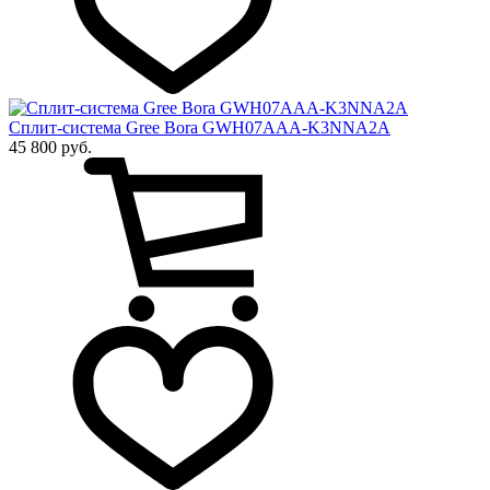
Сплит-система Gree Bora GWH07AAA-K3NNA2A
45 800 руб.