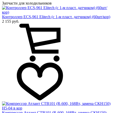
Запчасти для холодильников
Контроллер ECS-961 Elitech (с 1-м пласт. датчиком) (60шт/кор)
2 155 руб.
Компрессор Атлант СТВ101 (R-600, 168Вт, замена СКН150)