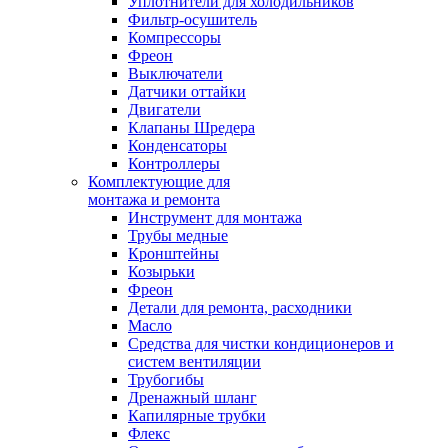
Уплотнители для холодильников
Фильтр-осушитель
Компрессоры
Фреон
Выключатели
Датчики оттайки
Двигатели
Клапаны Шредера
Конденсаторы
Контроллеры
Комплектующие для
монтажа и ремонта
Инструмент для монтажа
Трубы медные
Кронштейны
Козырьки
Фреон
Детали для ремонта, расходники
Масло
Средства для чистки кондиционеров и
систем вентиляции
Трубогибы
Дренажный шланг
Капилярные трубки
Флекс