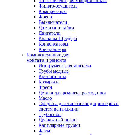
Уплотнители для холодильников
Фильтр-осушитель
Компрессоры
Фреон
Выключатели
Датчики оттайки
Двигатели
Клапаны Шредера
Конденсаторы
Контроллеры
Комплектующие для
монтажа и ремонта
Инструмент для монтажа
Трубы медные
Кронштейны
Козырьки
Фреон
Детали для ремонта, расходники
Масло
Средства для чистки кондиционеров и
систем вентиляции
Трубогибы
Дренажный шланг
Капилярные трубки
Флекс