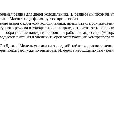
ельная резина для двери холодильника. В резиновый профиль у
ника. Магнит не деформируется при изгибах.
ение двери с корпусом холодильника, препятствуя проникновен
турного режима в холодильнике напрямую зависит от того, наск
— образование наледи и постоянная работа компрессора (мотора
продуктов питания и увеличить срок эксплуатации компрессора х
 «Лджи». Модель указана на заводской табличке, расположенно
тель подбирают уже по размерам. Измерять необходимо саму рези