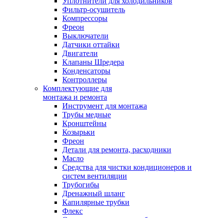
Уплотнители для холодильников
Фильтр-осушитель
Компрессоры
Фреон
Выключатели
Датчики оттайки
Двигатели
Клапаны Шредера
Конденсаторы
Контроллеры
Комплектующие для
монтажа и ремонта
Инструмент для монтажа
Трубы медные
Кронштейны
Козырьки
Фреон
Детали для ремонта, расходники
Масло
Средства для чистки кондиционеров и
систем вентиляции
Трубогибы
Дренажный шланг
Капилярные трубки
Флекс