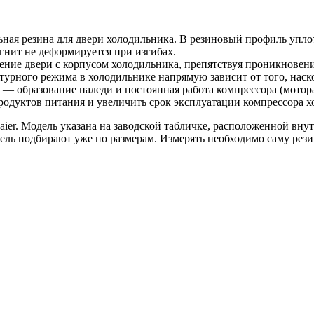
льная резина для двери холодильника. В резиновый профиль упл
гнит не деформируется при изгибах.
ение двери с корпусом холодильника, препятствуя проникновен
турного режима в холодильнике напрямую зависит от того, наск
— образование наледи и постоянная работа компрессора (мотора
продуктов питания и увеличить срок эксплуатации компрессора х
er. Модель указана на заводской табличке, расположенной внут
тель подбирают уже по размерам. Измерять необходимо саму рези