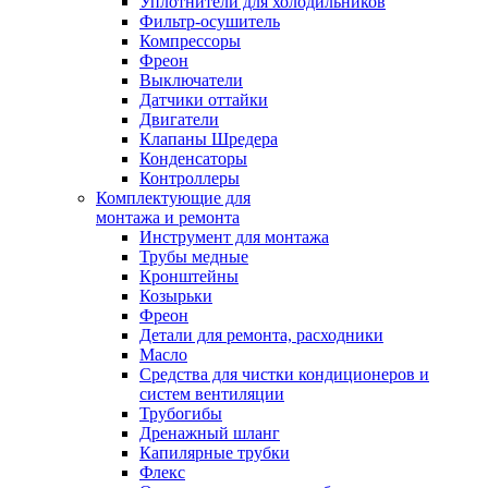
Уплотнители для холодильников
Фильтр-осушитель
Компрессоры
Фреон
Выключатели
Датчики оттайки
Двигатели
Клапаны Шредера
Конденсаторы
Контроллеры
Комплектующие для
монтажа и ремонта
Инструмент для монтажа
Трубы медные
Кронштейны
Козырьки
Фреон
Детали для ремонта, расходники
Масло
Средства для чистки кондиционеров и
систем вентиляции
Трубогибы
Дренажный шланг
Капилярные трубки
Флекс