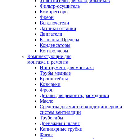
Уплотнители для холодильников
Фильтр-осушитель
Компрессоры
Фреон
Выключатели
Датчики оттайки
Двигатели
Клапаны Шредера
Конденсаторы
Контроллеры
Комплектующие для
монтажа и ремонта
Инструмент для монтажа
Трубы медные
Кронштейны
Козырьки
Фреон
Детали для ремонта, расходники
Масло
Средства для чистки кондиционеров и
систем вентиляции
Трубогибы
Дренажный шланг
Капилярные трубки
Флекс