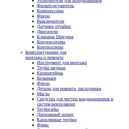
Уплотнители для холодильников
Фильтр-осушитель
Компрессоры
Фреон
Выключатели
Датчики оттайки
Двигатели
Клапаны Шредера
Конденсаторы
Контроллеры
Комплектующие для
монтажа и ремонта
Инструмент для монтажа
Трубы медные
Кронштейны
Козырьки
Фреон
Детали для ремонта, расходники
Масло
Средства для чистки кондиционеров и
систем вентиляции
Трубогибы
Дренажный шланг
Капилярные трубки
Флекс