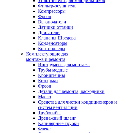
Уплотнители для холодильников
Фильтр-осушитель
Компрессоры
Фреон
Выключатели
Датчики оттайки
Двигатели
Клапаны Шредера
Конденсаторы
Контроллеры
Комплектующие для
монтажа и ремонта
Инструмент для монтажа
Трубы медные
Кронштейны
Козырьки
Фреон
Детали для ремонта, расходники
Масло
Средства для чистки кондиционеров и
систем вентиляции
Трубогибы
Дренажный шланг
Капилярные трубки
Флекс