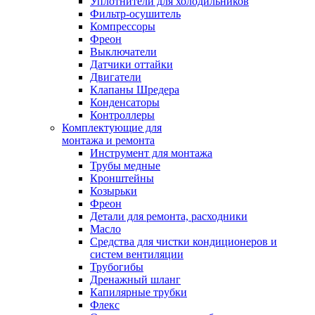
Уплотнители для холодильников
Фильтр-осушитель
Компрессоры
Фреон
Выключатели
Датчики оттайки
Двигатели
Клапаны Шредера
Конденсаторы
Контроллеры
Комплектующие для
монтажа и ремонта
Инструмент для монтажа
Трубы медные
Кронштейны
Козырьки
Фреон
Детали для ремонта, расходники
Масло
Средства для чистки кондиционеров и
систем вентиляции
Трубогибы
Дренажный шланг
Капилярные трубки
Флекс