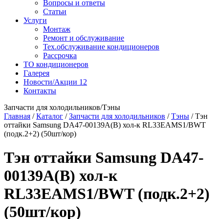
Вопросы и ответы
Статьи
Услуги
Монтаж
Ремонт и обслуживание
Тех.обслуживание кондиционеров
Рассрочка
ТО кондиционеров
Галерея
Новости/Акции
12
Контакты
Запчасти для холодильников/Тэны
Главная
/
Каталог
/
Запчасти для холодильников
/
Тэны
/
Тэн
оттайки Samsung DA47-00139A(B) хол-к RL33EAMS1/BWT
(подк.2+2) (50шт/кор)
Тэн оттайки Samsung DA47-
00139A(B) хол-к
RL33EAMS1/BWT (подк.2+2)
(50шт/кор)