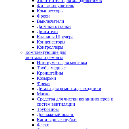
Уплотнители для холодильников
Фильтр-осушитель
Компрессоры
Фреон
Выключатели
Датчики оттайки
Двигатели
Клапаны Шредера
Конденсаторы
Контроллеры
Комплектующие для
монтажа и ремонта
Инструмент для монтажа
Трубы медные
Кронштейны
Козырьки
Фреон
Детали для ремонта, расходники
Масло
Средства для чистки кондиционеров и
систем вентиляции
Трубогибы
Дренажный шланг
Капилярные трубки
Флекс