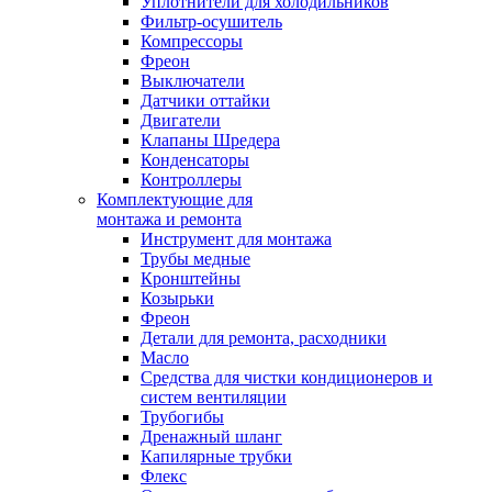
Уплотнители для холодильников
Фильтр-осушитель
Компрессоры
Фреон
Выключатели
Датчики оттайки
Двигатели
Клапаны Шредера
Конденсаторы
Контроллеры
Комплектующие для
монтажа и ремонта
Инструмент для монтажа
Трубы медные
Кронштейны
Козырьки
Фреон
Детали для ремонта, расходники
Масло
Средства для чистки кондиционеров и
систем вентиляции
Трубогибы
Дренажный шланг
Капилярные трубки
Флекс