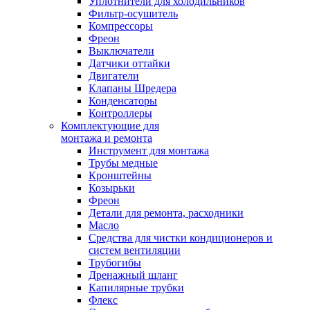
Уплотнители для холодильников
Фильтр-осушитель
Компрессоры
Фреон
Выключатели
Датчики оттайки
Двигатели
Клапаны Шредера
Конденсаторы
Контроллеры
Комплектующие для
монтажа и ремонта
Инструмент для монтажа
Трубы медные
Кронштейны
Козырьки
Фреон
Детали для ремонта, расходники
Масло
Средства для чистки кондиционеров и
систем вентиляции
Трубогибы
Дренажный шланг
Капилярные трубки
Флекс