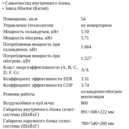
• Самоочистка внутреннего блока.
• Завод Hisense (Китай)
Помещение, кв.м
54
Управление (технология)
не инверторное
Мощность охлаждения, кВт
5.50
Мощность обогрева, кВт
5.71
Потребляемая мощность при
1.664
охлаждении, кВт
Потребляемая мощность при
1.527
обогреве, кВт
Класс энергоэффективности (A, B, C,
A/A
D, F, G)
Коэффициент эффективности EER
3.31
Коэффициент эффективности COP
3.74
охлаждение/обогрев/
Режимы работы
вентиляция
Воздухообмен в куб.м/час
860
Габариты внутреннего блока сплит-
891×300×222 мм
системы (ШxВxГ)
Габариты наружного блока сплит-
780×540×260 мм
системы (ШxВxГ)