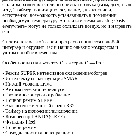
фильтры различной степе­ни очистки воздуха (газы, дым, пыль
и т.д.), таймер, ионизацию, осушение, увлажнение и,
естественно, возможность устанавливать в помещении
необходимую температуру. А сплит-системы «making Oasis
everywhere» могут не только охлаждать воздух, но и нагревать
его.
Сплит-система этой серии прекрасно впишется в любой
интерьер и окружит Вас и Ваших близких комфортом и
уютом в любое время года.
Особенности сплит-систем Оasis серии O — Pro:
• Режим SUPER интенсивное охлаждение/обогрев
• Интеллектуальная функция SMART
• Низкий уровень шума
• Автоматический перезапуск
• Экономное энергопотребление
• Ночной режим SLEEP
• Экологически чистый фреон R32
• Таймер на включение/выключение
• Компрессор LANDA(GREE)
• Функция I feel,
• Ночной режим
• Самодиагностика неисправности