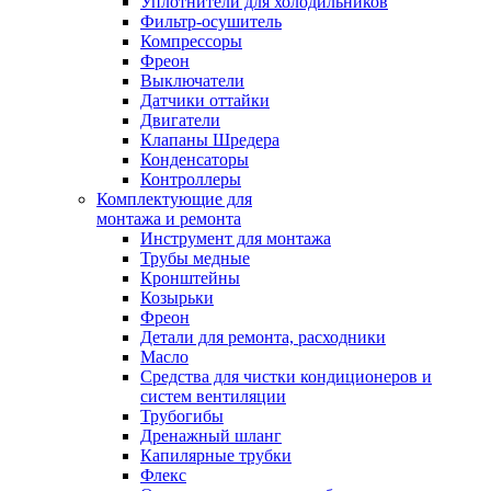
Уплотнители для холодильников
Фильтр-осушитель
Компрессоры
Фреон
Выключатели
Датчики оттайки
Двигатели
Клапаны Шредера
Конденсаторы
Контроллеры
Комплектующие для
монтажа и ремонта
Инструмент для монтажа
Трубы медные
Кронштейны
Козырьки
Фреон
Детали для ремонта, расходники
Масло
Средства для чистки кондиционеров и
систем вентиляции
Трубогибы
Дренажный шланг
Капилярные трубки
Флекс