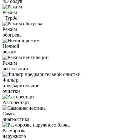
4D обдув
Режим
"Турбо"
Режим
обогрева
Ночной
режим
Режим
вентиляции
Фильтр
предварительной
очистки
Авторестарт
Само-
диагностика
Разморозка
наружного