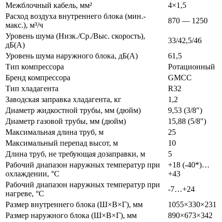
Межблочный кабель, мм²
4×1,5
Расход воздуха внутреннего блока (мин.-
870 — 1250
макс.), м³/ч
Уровень шума (Низк./Ср./Выс. скорость),
33/42,5/46
дБ(А)
Уровень шума наружного блока, дБ(А)
61,5
Тип компрессора
Ротационный
Бренд компрессора
GMCC
Тип хладагента
R32
Заводская заправка хладагента, кг
1,2
Диаметр жидкостной трубы, мм (дюйм)
9,53 (3/8″)
Диаметр газовой трубы, мм (дюйм)
15,88 (5/8″)
Максимальная длина труб, м
25
Максимальный перепад высот, м
10
Длина труб, не требующая дозаправки, м
5
Рабочий диапазон наружных температур при
+18 (-40*)…
охлаждении, °C
+43
Рабочий диапазон наружных температур при
-7…+24
нагреве, °C
Размер внутреннего блока (Ш×В×Г), мм
1055×330×231
Размер наружного блока (Ш×В×Г), мм
890×673×342