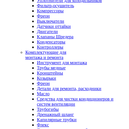
Уплотнители для холодильников
Фильтр-осушитель
Компрессоры
Фреон
Выключатели
Датчики оттайки
Двигатели
Клапаны Шредера
Конденсаторы
Контроллеры
Комплектующие для
монтажа и ремонта
Инструмент для монтажа
Трубы медные
Кронштейны
Козырьки
Фреон
Детали для ремонта, расходники
Масло
Средства для чистки кондиционеров и
систем вентиляции
Трубогибы
Дренажный шланг
Капилярные трубки
Флекс