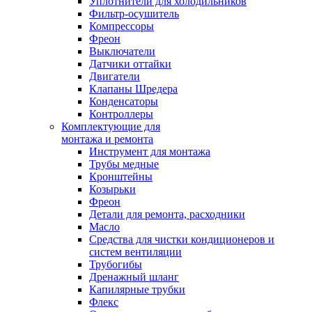
Уплотнители для холодильников
Фильтр-осушитель
Компрессоры
Фреон
Выключатели
Датчики оттайки
Двигатели
Клапаны Шредера
Конденсаторы
Контроллеры
Комплектующие для
монтажа и ремонта
Инструмент для монтажа
Трубы медные
Кронштейны
Козырьки
Фреон
Детали для ремонта, расходники
Масло
Средства для чистки кондиционеров и
систем вентиляции
Трубогибы
Дренажный шланг
Капилярные трубки
Флекс