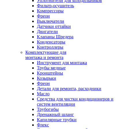
Уплотнители для холодильников
Фильтр-осушитель
Компрессоры
Фреон
Выключатели
Датчики оттайки
Двигатели
Клапаны Шредера
Конденсаторы
Контроллеры
Комплектующие для
монтажа и ремонта
Инструмент для монтажа
Трубы медные
Кронштейны
Козырьки
Фреон
Детали для ремонта, расходники
Масло
Средства для чистки кондиционеров и
систем вентиляции
Трубогибы
Дренажный шланг
Капилярные трубки
Флекс