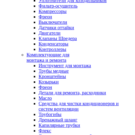
Уплотнители для холодильников
Фильтр-осушитель
Компрессоры
Фреон
Выключатели
Датчики оттайки
Двигатели
Клапаны Шредера
Конденсаторы
Контроллеры
Комплектующие для
монтажа и ремонта
Инструмент для монтажа
Трубы медные
Кронштейны
Козырьки
Фреон
Детали для ремонта, расходники
Масло
Средства для чистки кондиционеров и
систем вентиляции
Трубогибы
Дренажный шланг
Капилярные трубки
Флекс