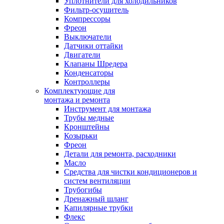
Уплотнители для холодильников
Фильтр-осушитель
Компрессоры
Фреон
Выключатели
Датчики оттайки
Двигатели
Клапаны Шредера
Конденсаторы
Контроллеры
Комплектующие для
монтажа и ремонта
Инструмент для монтажа
Трубы медные
Кронштейны
Козырьки
Фреон
Детали для ремонта, расходники
Масло
Средства для чистки кондиционеров и
систем вентиляции
Трубогибы
Дренажный шланг
Капилярные трубки
Флекс