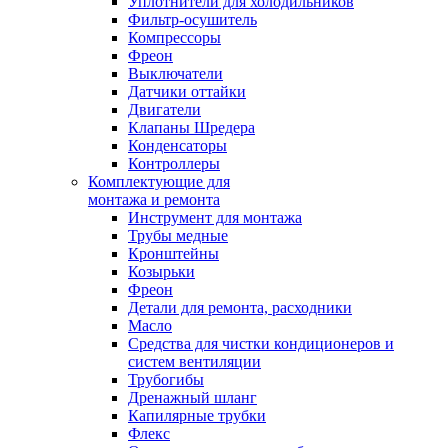
Уплотнители для холодильников
Фильтр-осушитель
Компрессоры
Фреон
Выключатели
Датчики оттайки
Двигатели
Клапаны Шредера
Конденсаторы
Контроллеры
Комплектующие для
монтажа и ремонта
Инструмент для монтажа
Трубы медные
Кронштейны
Козырьки
Фреон
Детали для ремонта, расходники
Масло
Средства для чистки кондиционеров и
систем вентиляции
Трубогибы
Дренажный шланг
Капилярные трубки
Флекс