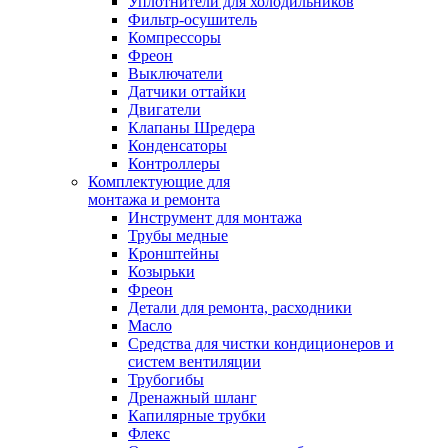
Уплотнители для холодильников
Фильтр-осушитель
Компрессоры
Фреон
Выключатели
Датчики оттайки
Двигатели
Клапаны Шредера
Конденсаторы
Контроллеры
Комплектующие для
монтажа и ремонта
Инструмент для монтажа
Трубы медные
Кронштейны
Козырьки
Фреон
Детали для ремонта, расходники
Масло
Средства для чистки кондиционеров и
систем вентиляции
Трубогибы
Дренажный шланг
Капилярные трубки
Флекс