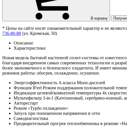
В корзину
Получи
* Цены на сайте носят ознакомительный характер и не являют
736-80-88
(ул. Кромская, 50)
Описание
Характеристики
Новая модель бытовой настенной сплит-системы от известного
благодаря внедрением самых современных технологии и разр
более экономичного и безопасного хладагента. И имеет минима
режимов работы: обогрев, охлаждение, осушение.
Энергоэффективность А-класса Moon-дисплей
Функция IFeel Режим поддержания положительной темпе
Индикация целевой/комнатной температуры 4х скоростн
Мультифильтр 3-in-1 (Катехиновый, серебряно-ионный, 
Авторестарт
Режим «Турбо охлаждение»
Запуск при пониженном напряжении в сети
Самодиагностика
Предварительный прогрев теплообменника в режиме «На