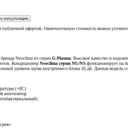
ть консультацию
ся публичной офертой. Окончательную стоимость можно уточнит
 бренда Neoclima из серии
G-Plasma
. Высокое качество и надеж
аботок. Кондиционер
Neoclima серии NU/NS
функционирует на ба
льный уровень шума внутреннего блока 26 дБ. Данная модель со
ратуры (+8С)
ой вентилятор
антибактериальный)
грев»