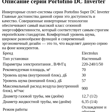
Описание серии
Portofino DC Inverter
Инверторные сплит-системы серии Portofino Super DC Inverter
Главные достоинства данной серии это доступность и
качество. Совершенные инверторные технологии
обеспечивают самый высокий класс сезонной
энергоэффективности, который соответствует самым строгим
европейским стандартам. Комфортный уровень шума,
широкое разнообразие функций и современный
эргономичный дизайн — это то, что выделяет данную серию
на фоне конкурентов.
Бренд
Electrolux
Тип установки
Настенный
Параметры электропитания , В/Ф/Гц
220-240/1/50
Рекомендуемая площадь, м²
70
Уровень шума (внутренний блок), дБ
30
Уровень шума (внешний блок), дБ
57
Максимальный расход воздуха (внутренний
900
блок), м³/час
Диаметр газовой трубы, мм (дюйм)
12,7 (1/2)
Диаметр жидкостной трубы, мм (дюйм)
6,35 (1/4)
Охлаждение и
Режим работы
обогрев