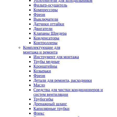
Уплотнители для холодильников
Фильтр-осушитель
Компрессоры
Фреон
Выключатели
Датчики оттайки
Двигатели
Клапаны Шредера
Конденсаторы
Контроллеры
Комплектующие для
монтажа и ремонта
Инструмент для монтажа
Трубы медные
Кронштейны
Козырьки
Фреон
Детали для ремонта, расходники
Масло
Средства для чистки кондиционеров и
систем вентиляции
Трубогибы
Дренажный шланг
Капилярные трубки
Флекс