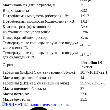
Максимальная длина трассы, м
25
Вид хладагента
R32
Потребляемая мощность (обогрев), кВт
1.912
Потребляемая мощность (охлаждение), кВт
1.827
Класс энергоэффективности
A++
Дистанционное управление
Есть
Инверторный компрессор
Есть
Температурные границы наружного воздуха
-15..24
для нагрева, °C
Температурные границы наружного воздуха
-15..43
для охлаждения, °C
Portofino
DC
Серия
Inverter
Габариты (ВхШхГ), см (внутренний блок)
30.7×101.3×22.1
Масса внутреннего блока, кг
14
Габариты (ШхВхГ), см (внешний блок)
55.5×87.3×37.6
Масса внешнего блока, кг
37
Масса нетто, кг
37.0
Масса брутто, кг
35.5