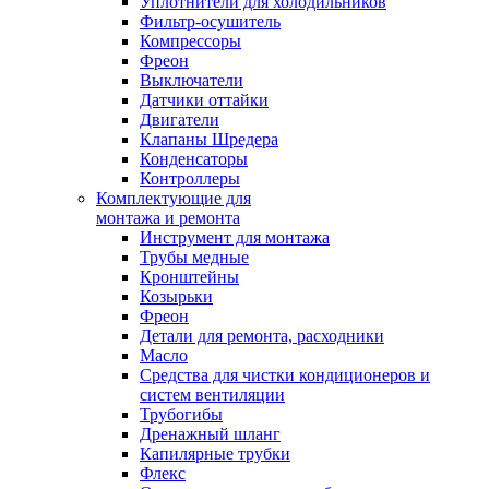
Уплотнители для холодильников
Фильтр-осушитель
Компрессоры
Фреон
Выключатели
Датчики оттайки
Двигатели
Клапаны Шредера
Конденсаторы
Контроллеры
Комплектующие для
монтажа и ремонта
Инструмент для монтажа
Трубы медные
Кронштейны
Козырьки
Фреон
Детали для ремонта, расходники
Масло
Средства для чистки кондиционеров и
систем вентиляции
Трубогибы
Дренажный шланг
Капилярные трубки
Флекс