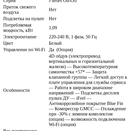
Серия
J series On-Off
Приток свежего
Нет
воздуха
Подсветка на пульте
Нет
Потребляемая
1,09
мощность, кВт
Электропитание
220-240 В, 1 фаза, 50 Гц
Цвет
Белый
Управление по Wi-Fi
Да (Опция)
4D обдув (электропривод
вертикальных и горизонтальной
жалюзи) — Высокотемпературная
самоочистка +57* — Защита
клапанной группы — Легкий доступ к
плате управления для службы сервиса
— Работа в широком диапазоне
Особенности
напряжений — Подсветка дисплея
пульта ДУ — iFeel —
Антикоррозийное покрытие Blue Fin
— Компрессор GMCС — Охлаждение
при -30% с зимним комплектом
(опция) — возможность подключения
Wi-Fi (опция)
Вес внутреннего