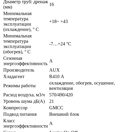
Диаметр труб: дренаж
16
(мм)
Минимальная
температура
+18~ +43
эксплуатации
(охлаждение), ° C
Минимальная
температура
-7…+24 °С
эксплуатации
(обогрев), ° C
Сезонная
A
энергоэффективность
Производитель
AUX
Хладагент
R410 А
охлаждение, обогрев, осушение,
Режимы работы
вентиляция
Расход воздуха, м3/ч
570/490/420
Уровень шума дБ(А)
21
Компрессор
GMCC
Подвод питания
Внешний блок
Класс
A
энергоэффективности