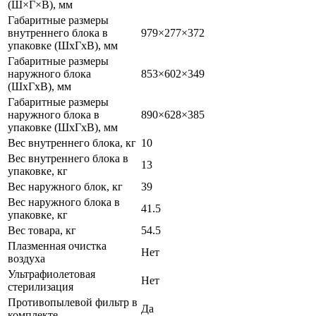
(Ш×Г×В), мм
Габаритные размеры
внутреннего блока в
979×277×372
упаковке (ШxГxВ), мм
Габаритные размеры
наружного блока
853×602×349
(ШхГхВ), мм
Габаритные размеры
наружного блока в
890×628×385
упаковке (ШxГxВ), мм
Вес внутреннего блока, кг
10
Вес внутреннего блока в
13
упаковке, кг
Вес наружного блок, кг
39
Вес наружного блока в
41.5
упаковке, кг
Вес товара, кг
54.5
Плазменная очистка
Нет
воздуха
Ультрафиолетовая
Нет
стерилизация
Противопылевой фильтр в
Да
комплекте