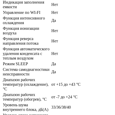
Индикация заполнения
Нет
емкости
Управление по WI-FI
Нет
Функция интенсивного
Да
охлаждения
Функция ионизации
Нет
воздуха
Функция реверса
Нет
направления потока
Функция автоматического
удаления конденсата с
Нет
теплым воздухом
Режим SLEEP
Да
Система самодиагностики
Да
неисправности
Диапазон рабочих
температур (охлаждение),
от +15 до +43 °С
°С
Диапазон рабочих
от -7 до +24 °С
температур (обогрев), °С
Уровень шума
33/36/38/40
внутреннего блока, дБ(А)