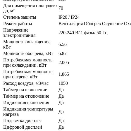
Для помещения площадью
70
до, м²
Степень защиты
IP20 / IP24
Режим работы
Вентиляция
Обогрев
Осушение
Ох
Напряжение
220-240 В/ 1 фазы/ 50 Гц
электропитания
Мощность охлаждения,
6.56
кВт
Мощность обогрева, кВт
6.87
Потребляемая мощность
2.005
при охлаждении, кВт
Потребляемая мощность
1.865
при нагреве, кВт
Расход воздуха, м3/час
1050
Таймер на включение
Да
Таймер на отключение
Да
Индикация включения
Да
Индикация температуры
Да
нагрева
Подсветка дисплея
Да
Цифровой дисплей
Да