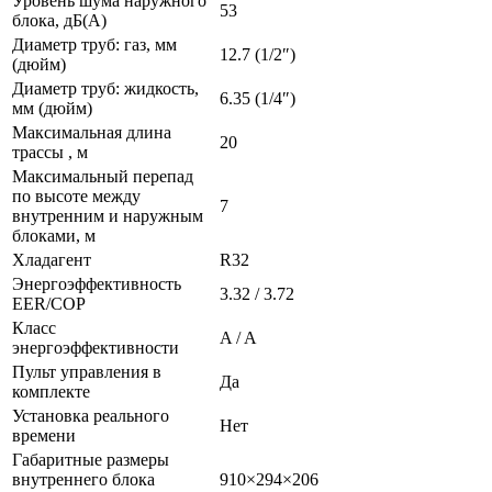
Уровень шума наружного
53
блока, дБ(A)
Диаметр труб: газ, мм
12.7 (1/2″)
(дюйм)
Диаметр труб: жидкость,
6.35 (1/4″)
мм (дюйм)
Максимальная длина
20
трассы , м
Максимальный перепад
по высоте между
7
внутренним и наружным
блоками, м
Хладагент
R32
Энергоэффективность
3.32 / 3.72
EER/COP
Класс
A / A
энергоэффективности
Пульт управления в
Да
комплекте
Установка реального
Нет
времени
Габаритные размеры
внутреннего блока
910×294×206