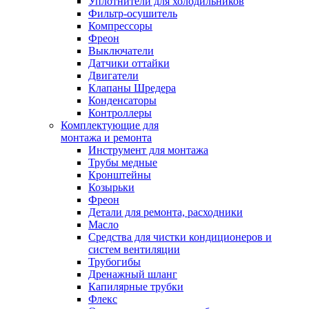
Уплотнители для холодильников
Фильтр-осушитель
Компрессоры
Фреон
Выключатели
Датчики оттайки
Двигатели
Клапаны Шредера
Конденсаторы
Контроллеры
Комплектующие для
монтажа и ремонта
Инструмент для монтажа
Трубы медные
Кронштейны
Козырьки
Фреон
Детали для ремонта, расходники
Масло
Средства для чистки кондиционеров и
систем вентиляции
Трубогибы
Дренажный шланг
Капилярные трубки
Флекс