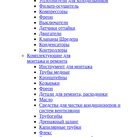
Уплотнители для холодильников
Фильтр-осушитель
Компрессоры
Фреон
Выключатели
Датчики оттайки
Двигатели
Клапаны Шредера
Конденсаторы
Контроллеры
Комплектующие для
монтажа и ремонта
Инструмент для монтажа
Трубы медные
Кронштейны
Козырьки
Фреон
Детали для ремонта, расходники
Масло
Средства для чистки кондиционеров и
систем вентиляции
Трубогибы
Дренажный шланг
Капилярные трубки
Флекс