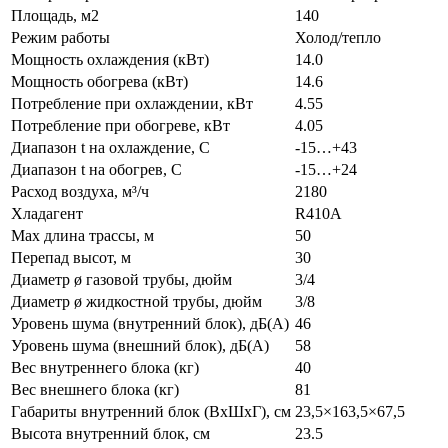
Площадь, м2
140
Режим работы
Холод/тепло
Мощность охлаждения (кВт)
14.0
Мощность обогрева (кВт)
14.6
Потребление при охлаждении, кВт
4.55
Потребление при обогреве, кВт
4.05
Диапазон t на охлаждение, С
-15…+43
Диапазон t на обогрев, С
-15…+24
Расход воздуха, м³/ч
2180
Хладагент
R410A
Max длина трассы, м
50
Перепад высот, м
30
Диаметр ø газовой трубы, дюйм
3/4
Диаметр ø жидкостной трубы, дюйм
3/8
Уровень шума (внутренний блок), дБ(А)
46
Уровень шума (внешний блок), дБ(А)
58
Вес внутреннего блока (кг)
40
Вес внешнего блока (кг)
81
Габариты внутренний блок (ВхШхГ), см
23,5×163,5×67,5
Высота внутренний блок, см
23.5