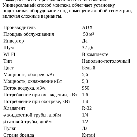
Универсальный способ монтажа облегчает установку,
подстраивая оборудование под помещения любой геометрии,
включая сложные варианты.
Производитель
AUX
Площадь обслуживания
50 м²
Инвертор
Да
Шум
32 дБ
WI-FI
В комплекте
Тип
Напольно-потолочный
Цвет
Белый
Мощность, обогрев кВт
5,6
Мощность, охлаждение кВт
5,3
Поток воздуха, м3/ч
950
Потребление при охлаждении, кВт
1.6
Потребление при обогреве, кВт
1.4
Хладагент
R-32
ø жидкостной трубы, дюйм
1/4
ø газовой трубы, дюйм
1/2
Пульт
Да
Страна бренда
Китай