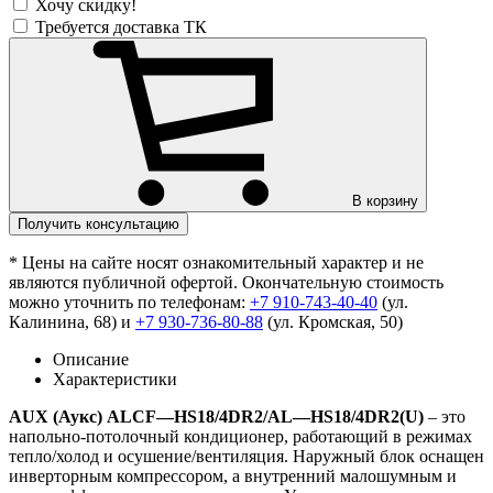
Хочу скидку!
Требуется доставка ТК
В корзину
Получить консультацию
* Цены на сайте носят ознакомительный характер и не
являются публичной офертой. Окончательную стоимость
можно уточнить по телефонам:
+7 910-743-40-40
(ул.
Калинина, 68) и
+7 930-736-80-88
(ул. Кромская, 50)
Описание
Характеристики
AUX
(Аукс)
ALCF
—
HS
18/4
DR
2/
AL
—
HS
18/4
DR
2(
U
)
– это
напольно-потолочный кондиционер, работающий в режимах
тепло/холод и осушение/вентиляция. Наружный блок оснащен
инверторным компрессором, а внутренний малошумным и