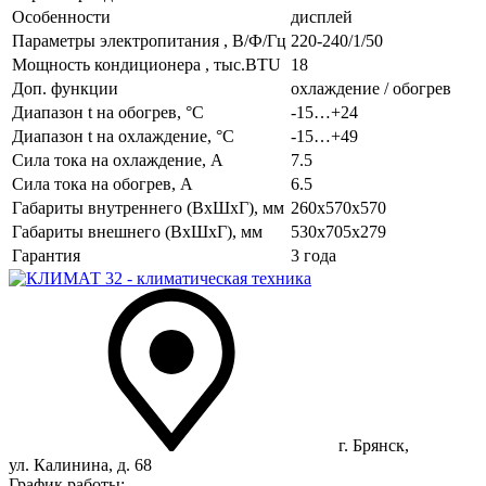
Особенности
дисплей
Параметры электропитания , В/Ф/Гц
220-240/1/50
Мощность кондиционера , тыс.BTU
18
Доп. функции
охлаждение / обогрев
Диапазон t на обогрев, °С
-15…+24
Диапазон t на охлаждение, °С
-15…+49
Сила тока на охлаждение, А
7.5
Сила тока на обогрев, А
6.5
Габариты внутреннего (ВхШхГ), мм
260х570х570
Габариты внешнего (ВхШхГ), мм
530x705x279
Гарантия
3 года
г. Брянск,
ул. Калинина, д. 68
График работы: