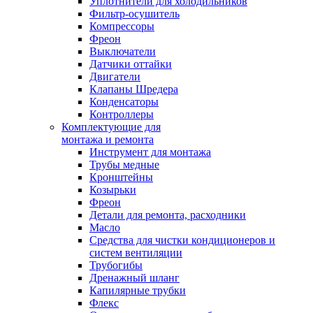
Уплотнители для холодильников
Фильтр-осушитель
Компрессоры
Фреон
Выключатели
Датчики оттайки
Двигатели
Клапаны Шредера
Конденсаторы
Контроллеры
Комплектующие для
монтажа и ремонта
Инструмент для монтажа
Трубы медные
Кронштейны
Козырьки
Фреон
Детали для ремонта, расходники
Масло
Средства для чистки кондиционеров и
систем вентиляции
Трубогибы
Дренажный шланг
Капилярные трубки
Флекс