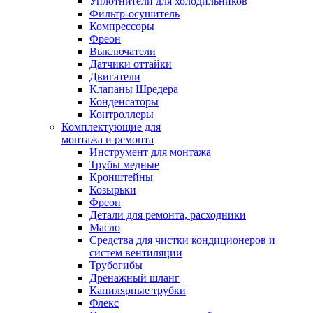
Уплотнители для холодильников
Фильтр-осушитель
Компрессоры
Фреон
Выключатели
Датчики оттайки
Двигатели
Клапаны Шредера
Конденсаторы
Контроллеры
Комплектующие для
монтажа и ремонта
Инструмент для монтажа
Трубы медные
Кронштейны
Козырьки
Фреон
Детали для ремонта, расходники
Масло
Средства для чистки кондиционеров и
систем вентиляции
Трубогибы
Дренажный шланг
Капилярные трубки
Флекс