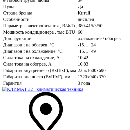
ø газовой трубы, дюйм
3/4
Пульт
Да
Страна бренда
Китай
Особенности
дисплей
Параметры электропитания , В/Ф/Гц
380-415/3/50
Мощность кондиционера , тыс.BTU
60
Доп. функции
охлаждение / обогрев
Диапазон t на обогрев, °С
-15…+24
Диапазон t на охлаждение, °С
-15…+49
Сила тока на охлаждение, А
10.42
Сила тока на обогрев, А
10.83
Габариты внутреннего (ВхШхГ), мм
235x1600x690
Габариты внешнего (ВхШхГ), мм
1320x940x370
Гарантия
3 года