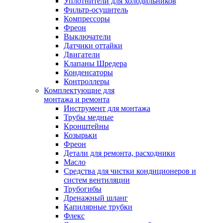
Уплотнители для холодильников
Фильтр-осушитель
Компрессоры
Фреон
Выключатели
Датчики оттайки
Двигатели
Клапаны Шредера
Конденсаторы
Контроллеры
Комплектующие для
монтажа и ремонта
Инструмент для монтажа
Трубы медные
Кронштейны
Козырьки
Фреон
Детали для ремонта, расходники
Масло
Средства для чистки кондиционеров и
систем вентиляции
Трубогибы
Дренажный шланг
Капилярные трубки
Флекс